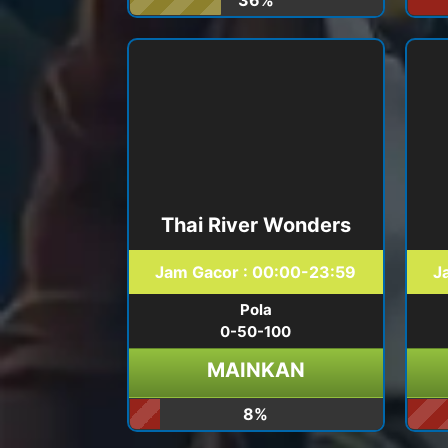
Thai River Wonders
Jam Gacor : 00:00-23:59
J
Pola
0-50-100
MAINKAN
8%