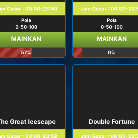
am Gacor : 00:00-23:59
Jam Gacor : 00:00-23:
Pola
Pola
0-50-100
0-50-100
MAINKAN
MAINKAN
57%
6%
The Great Icescape
Double Fortune
am Gacor : 00:00-23:59
Jam Gacor : 00:00-23: