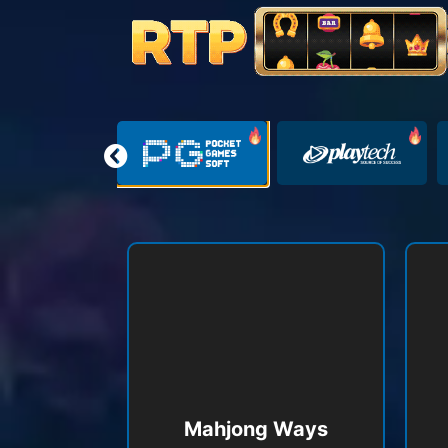
Mahjong Ways