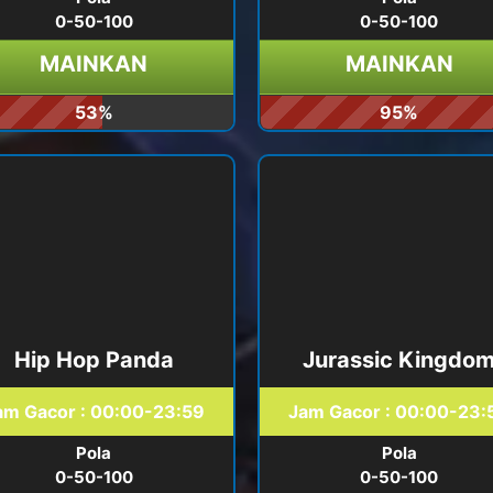
0-50-100
0-50-100
MAINKAN
MAINKAN
53%
95%
Hip Hop Panda
Jurassic Kingdo
am Gacor : 00:00-23:59
Jam Gacor : 00:00-23:
Pola
Pola
0-50-100
0-50-100