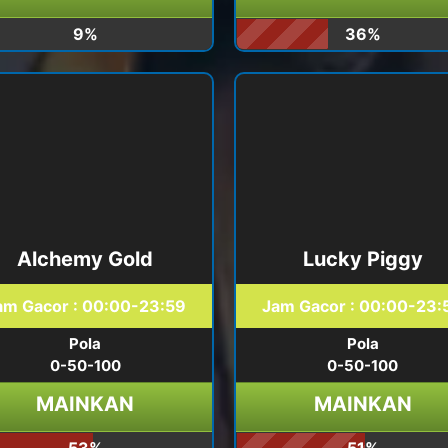
9%
36%
Alchemy Gold
Lucky Piggy
am Gacor : 00:00-23:59
Jam Gacor : 00:00-23:
Pola
Pola
0-50-100
0-50-100
MAINKAN
MAINKAN
53%
51%