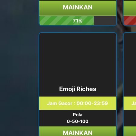
MAINKAN
71%
Emoji Riches
Jam Gacor : 00:00-23:59
J
Pola
0-50-100
MAINKAN