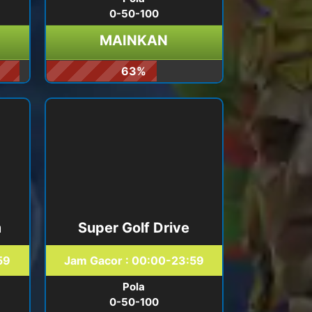
0-50-100
MAINKAN
63%
m
Super Golf Drive
59
Jam Gacor : 00:00-23:59
Pola
0-50-100